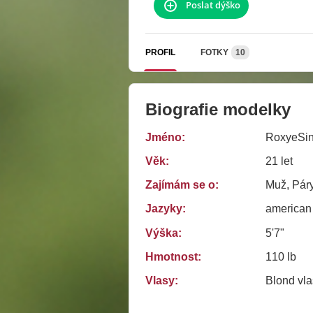
Poslat dýško
PROFIL
FOTKY
10
Biografie modelky
Jméno:
RoxyeSin
Věk:
21 let
Zajímám se o:
Muž, Páry
Jazyky:
american
Výška:
5'7"
Hmotnost:
110 lb
Vlasy:
Blond vla