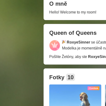
O mně
Hello! Welcome to my room!
Queen of Queens
RoxyeSinner
se účast
Modelka je momentálně 
Pošlite Žetóny, aby ste
RoxyeSin
Fotky
10
ZDARMA