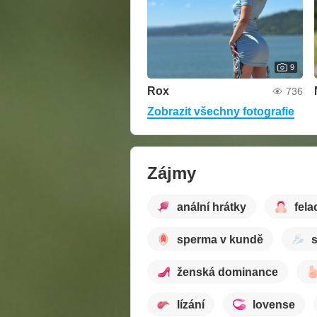
9
Rox
736
Zobrazit všechny fotografie
Zájmy
anální hrátky
fela
sperma v kundě
ženská dominance
lízání
lovense