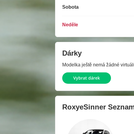
Sobota
Neděle
Dárky
Modelka ještě nemá žádné virtuáln
Vybrat dárek
RoxyeSinner
Seznam