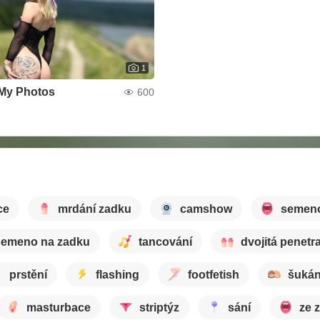
1
My Photos
600
ce
mrdání zadku
camshow
semeno
semeno na zadku
tancování
dvojitá penetr
prstění
flashing
footfetish
šukán
masturbace
striptýz
sání
ze 