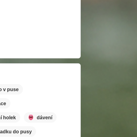
 v puse
ace
í holek
dávení
zadku do pusy