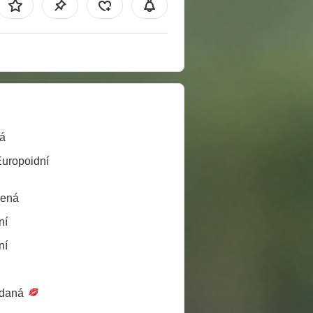
á
Europoidní
lená
ní
ní
daná