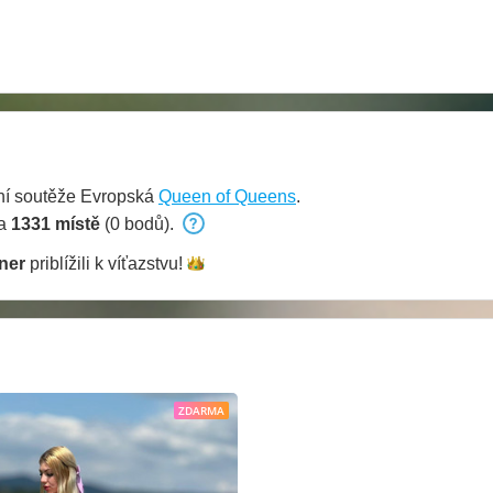
ní soutěže Evropská
Queen of Queens
.
na
1331 místě
(0 bodů).
ner
priblížili k
víťazstvu!
ZDARMA