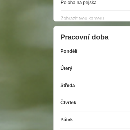
Poloha na pejska
Zobrazit tvou kameru
Pracovní doba
Pondělí
Úterý
Středa
Čtvrtek
Pátek