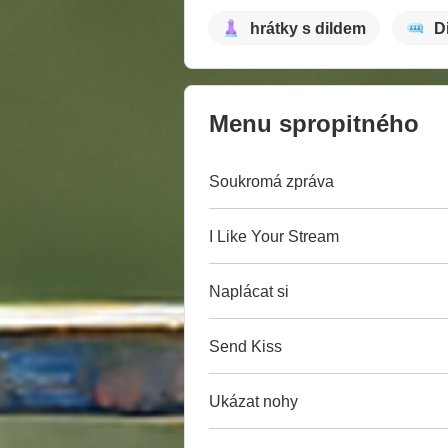
hrátky s dildem
D
Menu spropitného
Soukromá zpráva
I Like Your Stream
Naplácat si
Send Kiss
Ukázat nohy