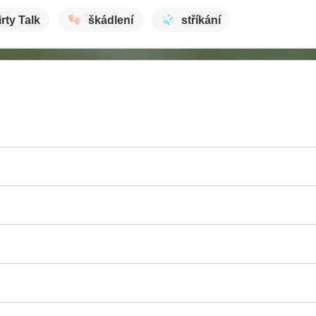
irty Talk
škádlení
stříkání