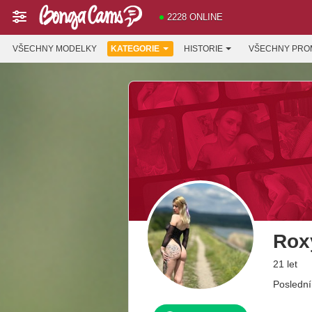
2228 ONLINE
VŠECHNY MODELKY
KATEGORIE
HISTORIE
VŠECHNY PRO
Rox
21 let
Poslední