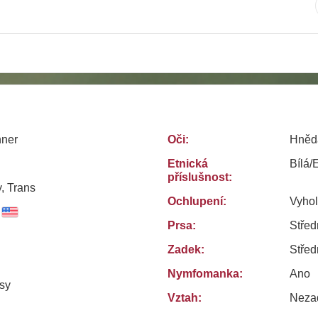
ner
Oči:
Hněd
Etnická
Bílá/
příslušnost:
, Trans
Ochlupení:
Vyho
Prsa:
Střed
Zadek:
Střed
Nymfomanka:
Ano
sy
Vztah:
Neza