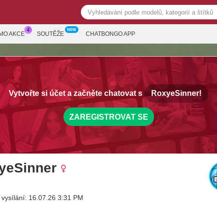
MO AKCE
SOUTĚŽE
CHATBONGO APP
Vytvořte si účet a začněte chatovat s
RoxyeSinner!
ZAREGISTROVAT SE
yeSinner
 vysílání: 16.07.26 3:31 PM